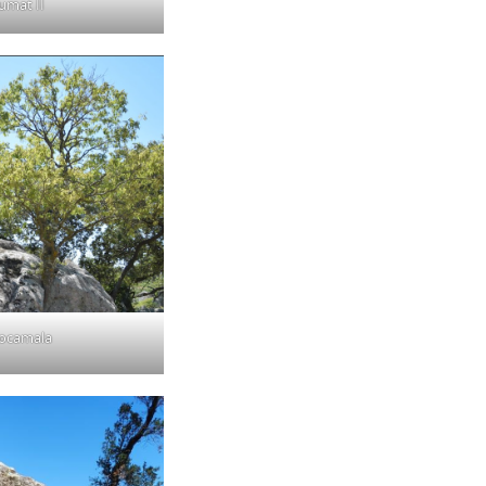
umat II
Rocamala