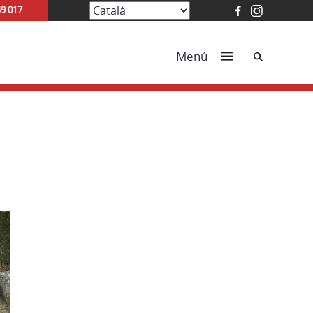
49 017
Cerca
Menú