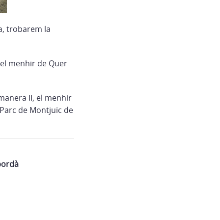
a, trobarem la
 el menhir de Quer
anera II, el menhir
l Parc de Montjuïc de
pordà