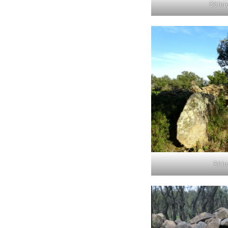
Dòlme
Dòlm