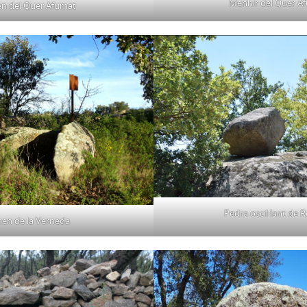
Menhir del Quer Af
n del Quer Afumat
Pedra oscil·lant de 
en de la Verneda