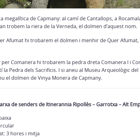
uta megalítica de Capmany: al camí de Cantallops, a Rocamal
quan trobem la riera de la Verneda, el dolmen d’aquest nom.
er Afumat hi trobarem el dolmen i menhir de Quer Afumat,
per Comanera hi trobarem la pedra dreta Comanera I i Com
rtí la Pedra dels Sacrificis. I si aneu al Museu Arqueològic de
reu el dolmen de Vinya Monera de Capmany.
arxa de senders de Itinerannia Ripollès – Garrotxa – Alt Em
 baixa
ircular
: 3 hores i mitja