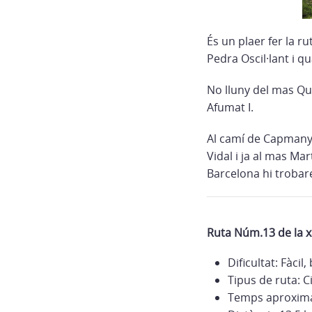
És un plaer fer la r
Pedra Oscil·lant i 
No lluny del mas Qu
Afumat I.
Al camí de Capmany 
Vidal i ja al mas Ma
Barcelona hi troba
Ruta Núm.13 de la x
Dificultat: Fàcil,
Tipus de ruta: C
Temps aproximat