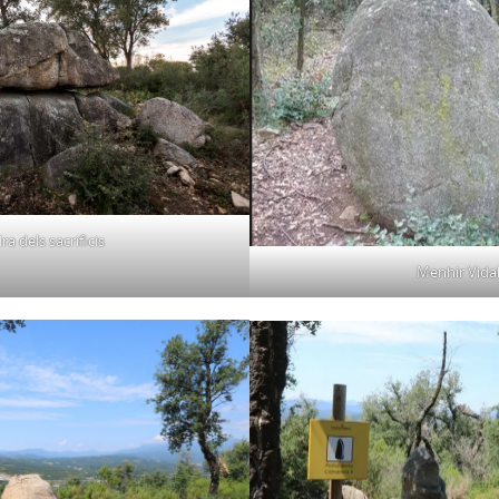
ra dels sacrificis
Menhir Vida