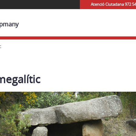
Atenció Ciutadana 972 5
Capmany
c
megalític