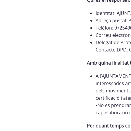
Qui és el responsab
Identitat: AJU
Adreça postal: 
Telèfon: 972549
Correu electròn
Delegat de Prot
Contacte DPD: C
Amb quina finalitat
A l’AJUNTAMENT 
interessades amb
dels moviments 
certificació i at
•No es prendran
cap elaboració d
Per quant temps co