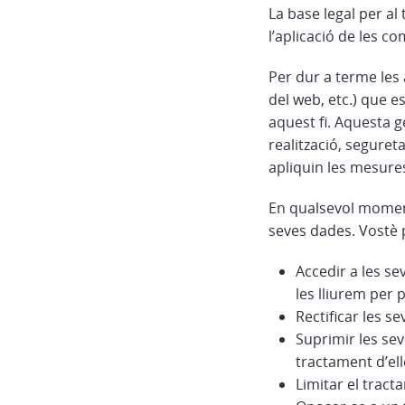
La base legal per al
l’aplicació de les c
Per dur a terme les 
del web, etc.) que 
aquest fi. Aquesta g
realització, seguret
apliquin les mesures
En qualsevol moment 
seves dades. Vostè 
Accedir a les se
les lliurem per 
Rectificar les se
Suprimir les sev
tractament d’elle
Limitar el tract