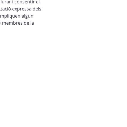
urar i consentir el
tzació expressa dels
e impliquen algun
es membres de la