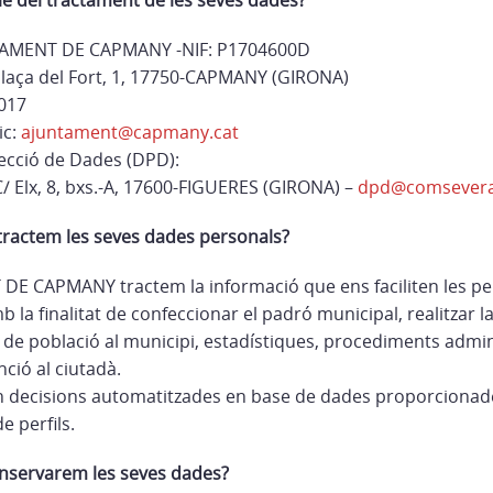
le del tractament de les seves dades?
NTAMENT DE CAPMANY -NIF: P1704600D
Plaça del Fort, 1, 17750-CAPMANY (GIRONA)
017
ic:
ajuntament@capmany.cat
ecció de Dades (DPD):
/ Elx, 8, bxs.-A, 17600-FIGUERES (GIRONA) –
dpd@comsevera
 tractem les seves dades personals?
DE CAPMANY tractem la informació que ens faciliten les p
 la finalitat de confeccionar el padró municipal, realitzar la
de població al municipi, estadístiques, procediments admini
enció al ciutadà.
 decisions automatitzades en base de dades proporcionades
e perfils.
nservarem les seves dades?