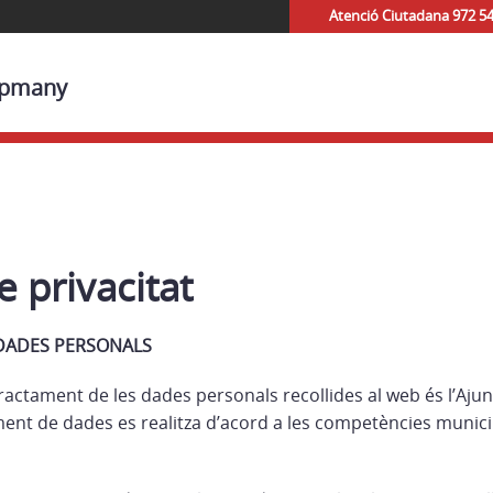
Atenció Ciutadana 972 5
Capmany
e privacitat
DADES PERSONALS
tractament de les dades personals recollides al web és l’Aj
ent de dades es realitza d’acord a les competències municipa