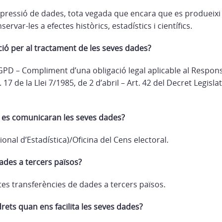
upressió de dades, tota vegada que encara que es produeixi 
ervar-les a efectes històrics, estadístics i científics.
ció per al tractament de les seves dades?
 RGPD – Compliment d’una obligació legal aplicable al Respon
17 de la Llei 7/1985, de 2 d’abril – Art. 42 del Decret Legisla
s es comunicaran les seves dades?
ional d’Estadística)/Oficina del Cens electoral.
ades a tercers països?
tes transferències de dades a tercers països.
rets quan ens facilita les seves dades?