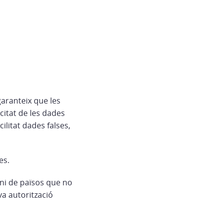
aranteix que les
citat de les dades
cilitat dades falses,
es.
 ni de països que no
va autorització