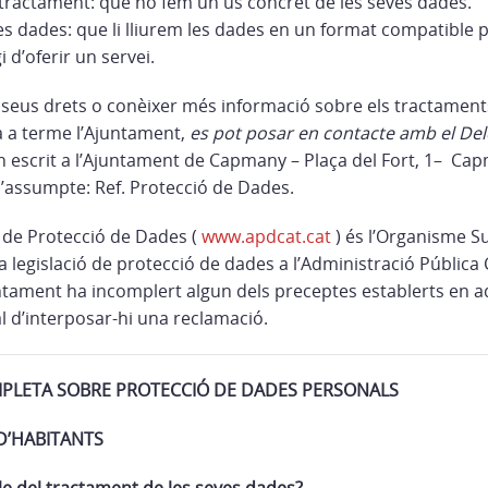
tractament: que no fem un ús concret de les seves dades.
les dades: que li lliurem les dades en un format compatible p
i d’oferir un servei.
ls seus drets o conèixer més informació sobre els tractamen
 a terme l’Ajuntament,
es pot posar en contacte amb el Del
 un escrit a l’Ajuntament de Capmany – Plaça del Fort, 1– C
 l’assumpte: Ref. Protecció de Dades.
a de Protecció de Dades (
www.apdcat.cat
) és l’Organisme S
 legislació de protecció de dades a l’Administració Pública 
ntament ha incomplert algun dels preceptes establerts en 
tal d’interposar-hi una reclamació.
MPLETA SOBRE PROTECCIÓ DE DADES PERSONALS
D’HABITANTS