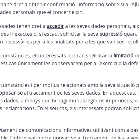
na té dret a obtenir confirmació i informació sobre si a l
dades personals que el concerneixin.
ssades tenen dret a
accedir
a les seves dades personals, així
des inexactes o, si escau, sol·licitar la seva
supressió
quan, 
n necessàries per a les finalitats per a les que van ser recoll
umstàncies, els interessats podran sol·licitar la
limitació
de
est cas únicament les conservarem per a l’exercici o la def
umstàncies i per motius relacionats amb la seva situació pa
oposar-se
al tractament de les seves dades. En aquest cas
es dades, a menys que hi hagi motius legítims imperiosos, o l
 reclamacions. En el seu cas, els interessats podran sol·lici
nviament de comunicacions informatives utilitzant com a base 
able, l’interessat podrà oposar-se al tractament de les sev