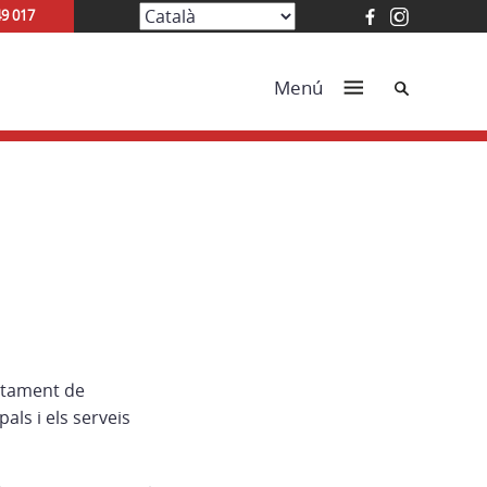
49 017
Cerca
Menú
untament de
ls i els serveis