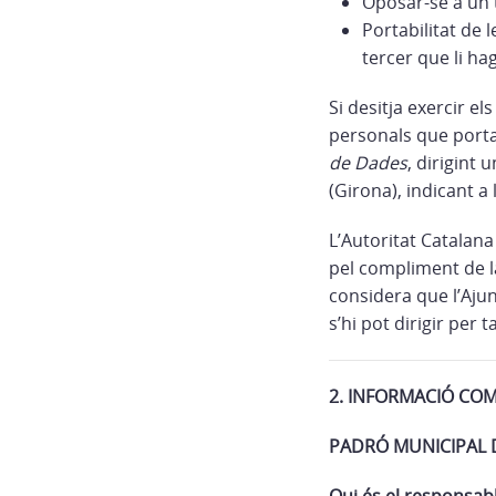
Oposar-se a un 
Portabilitat de 
tercer que li hag
Si desitja exercir e
personals que porta
de Dades
, dirigint
(Girona), indicant a
L’Autoritat Catalan
pel compliment de la
considera que l’Aju
s’hi pot dirigir per 
2. INFORMACIÓ CO
PADRÓ MUNICIPAL 