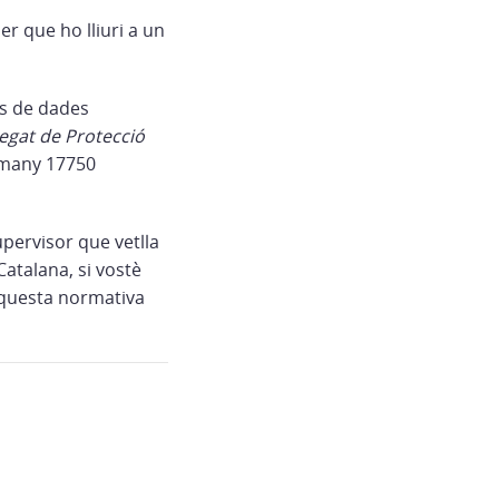
er que ho lliuri a un
ts de dades
egat de Protecció
apmany 17750
upervisor que vetlla
Catalana, si vostè
aquesta normativa