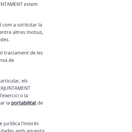
’AJUNTAMENT estem
 com a sol·licitar la
entre altres motius,
ides.
l tractament de les
ensa de
rticular, els
, l’AJUNTAMENT
’exercici o la
tar la
portabilitat
de
jurídica l’interès
es dades amb aquesta