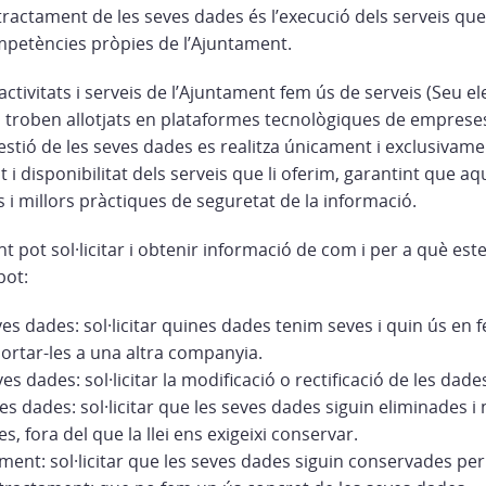
 tractament de les seves dades és l’execució dels serveis qu
ompetències pròpies de l’Ajuntament.
activitats i serveis de l’Ajuntament fem ús de serveis (Seu e
es troben allotjats en plataformes tecnològiques de emprese
estió de les seves dades es realitza únicament i exclusivamen
at i disponibilitat dels serveis que li oferim, garantint que 
 i millors pràctiques de seguretat de la informació.
pot sol·licitar i obtenir informació de com i per a què est
pot:
ves dades: sol·licitar quines dades tenim seves i quin ús en fe
portar-les a una altra companyia.
ves dades: sol·licitar la modificació o rectificació de les dade
es dades: sol·licitar que les seves dades siguin eliminades i 
s, fora del que la llei ens exigeixi conservar.
ament: sol·licitar que les seves dades siguin conservades per