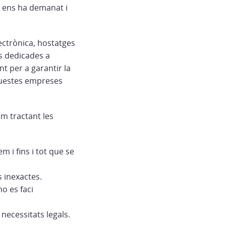
e ens ha demanat i
lectrònica, hostatges
s dedicades a
t per a garantir la
aquestes empreses
em tractant les
m i fins i tot que se
s inexactes.
no es faci
 necessitats legals.