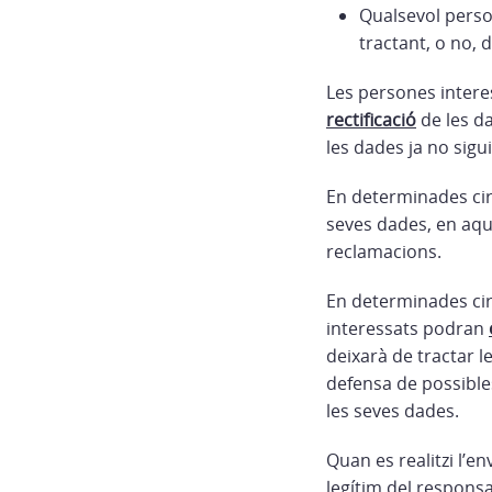
Qualsevol perso
tractant, o no, 
Les persones intere
rectificació
de les da
les dades ja no sigui
En determinades circ
seves dades, en aqu
reclamacions.
En determinades circ
interessats podran
deixarà de tractar l
defensa de possibles
les seves dades.
Quan es realitzi l’e
legítim del respons