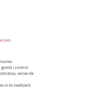
l.com
ersones
 gestió i control
stratius, servei de
 ni es realitzarà