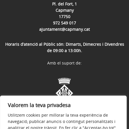
Pl. del Fort, 1
Capmany
17750
972 549 017
ajuntament@capmany.cat
Horaris d’atenció al Públic són: Dimarts, Dimecres i Divendres
de 09:00 a 13:00h.
Amb el suport de:
Valorem la teva privadesa
Utilitzem cookies per millorar la teva experiència de
navegació, publicar anuncis o contingut personalitzats i
analitzar el nostre trànsit. En fer clic a "Acceptar-ho tot",