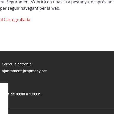
eu. Segurament s'obrirà en una altra pestanya, després no
per seguir navegant per la web.
al Cartografiada
Correu electrònic
ajuntament@capmany.cat
endres de 09:00 a 13:00h.