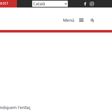
49 017
Cerca
Menú
indiquem l'enllaç