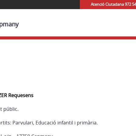
Atenció Ciutadana 972 5
Capmany
 ZER Requesens
 públic.
ts: Parvulari, Educació infantil i primària.