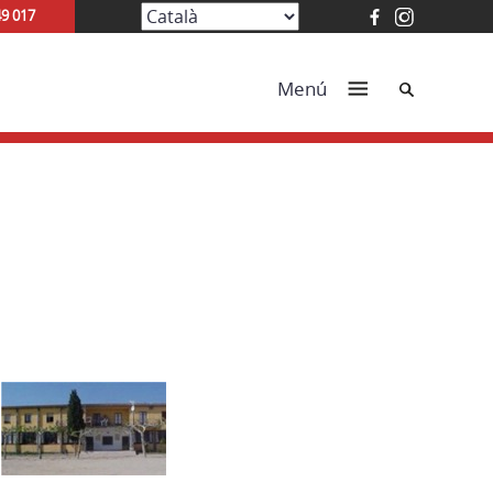
49 017
Cerca
Menú