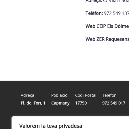
Adreça:
C/ Vilarnada
Telèfon:
972 549 13
Web CEIP Els Dòlme
Web ZER Requesen
Adreça
Població
Codi Postal
Telèfon
Pl. del Fort, 1
Capmany
17750
972 549 017
Horari
Valorem la teva privadesa