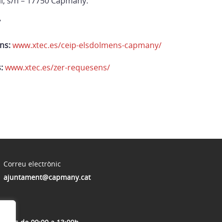
l, s/n – 17750 Capmany.
7
ns:
www.xtec.es/ceip-elsdolmens-capmany/
s:
www.xtec.es/zer-requesens/
Correu electrònic
ajuntament@capmany.cat